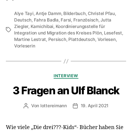
Alye Tayi
,
Antje Damm
,
Bilderbuch
,
Christel Pfau
,
Deutsch
,
Fahra Badla
,
Farsi
,
Französisch
,
Jutta
Ziegler
,
Kamichibai
,
Koordinierungsstelle für
Schlagwörter
Integration und Migration des Kreises Plön
,
Lesefest
,
Martine Lestrat
,
Persisch
,
Plattdeutsch
,
Vorlesen
,
Vorleserin
Kategorien
INTERVIEW
3 Fragen an Ulf Blanck
Von
lottereimann
19. April 2021
Beitragsautor
Veröffentlichungsdatum
Wie viele „Die drei???-Kids“- Bücher haben Sie