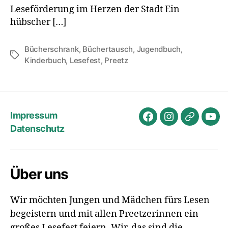
Leseförderung im Herzen der Stadt Ein
hübscher […]
Bücherschrank
,
Büchertausch
,
Jugendbuch
,
Schlagwörter
Kinderbuch
,
Lesefest
,
Preetz
Impressum
Facebook
Instagram
E-
You
Datenschutz
Mail
Über uns
Wir möchten Jungen und Mädchen fürs Lesen
begeistern und mit allen Preetzerinnen ein
großes Lesefest feiern. Wir, das sind die