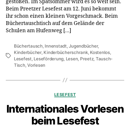
gestoßen. Im Spätsommer wird es so weit sein.
Beim Preetzer Lesefest am 12. Juni bekommt
ihr schon einen kleinen Vorgeschmack. Beim
Büchertauschtisch auf dem Gelände der
Schulen am Hufenweg […]
Büchertausch
,
Innenstadt
,
Jugendbücher
,
Kinderbücher
,
Kinderbücherschrank
,
Kostenlos
,
Schlagwörter
Lesefest
,
Leseförderung
,
Lesen
,
Preetz
,
Tausch-
Tisch
,
Vorlesen
Kategorien
LESEFEST
Internationales Vorlesen
beim Lesefest