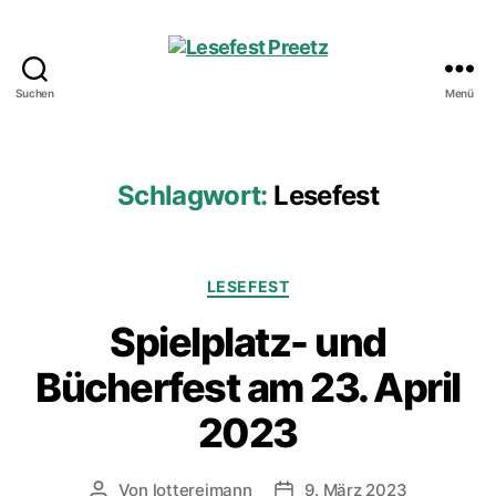
Suchen
Menü
Lesefest
Preetz
Schlagwort:
Lesefest
Kategorien
LESEFEST
Spielplatz- und
Bücherfest am 23. April
2023
Von
lottereimann
9. März 2023
Beitragsautor
Veröffentlichungsdatum